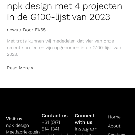
npk design met 4 projecten
in de G100-lijst van 2023
news
/ Door
FK65
Met trots kunnen wij mededelen dat vier van onze
recente projecten zijn opgenomen in de G100-lijst van
2023.
Read More »
Contact us
Connect
Home
Visit us
+31 (0)71
with us
npk design
About
514 1341
Instagram
Meelfabriekplein