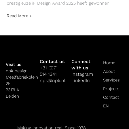
prestigieuze iF Design Award 2025 heeft gewonnen.
Read More »
Contact us
Connect
Home
Visit us
+31 (0)71
with us
npk design
About
514 1341
Instagram
Meelfabriekplein
Services
npk@npk.nl
LinkedIn
2F
Projects
2312LK
Leiden
Contact
EN
Making innovation real. Since 1978.