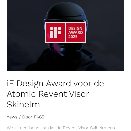
Design
Award
voor
de
Atomic
Revent
Visor
Skihelm
iF Design Award voor de
Atomic Revent Visor
Skihelm
news
/ Door
FK65
We zijn enthousiast dat de Revent Visor Skihelm een